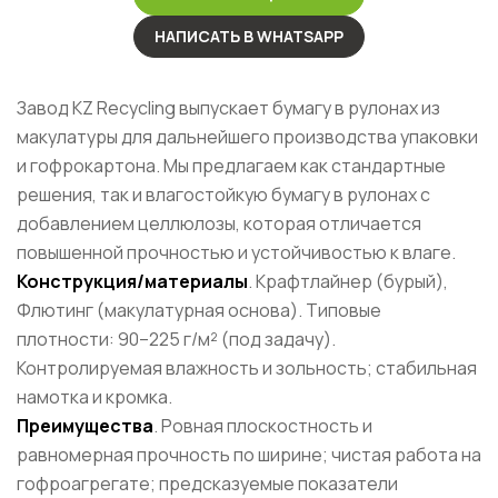
НАПИСАТЬ В WHATSAPP
Завод KZ Recycling выпускает бумагу в рулонах из
макулатуры для дальнейшего производства упаковки
и гофрокартона. Мы предлагаем как стандартные
решения, так и влагостойкую бумагу в рулонах с
добавлением целлюлозы, которая отличается
повышенной прочностью и устойчивостью к влаге.
Конструкция/материалы
. Крафтлайнер (бурый),
Флютинг (макулатурная основа). Типовые
плотности: 90–225 г/м² (под задачу).
Контролируемая влажность и зольность; стабильная
намотка и кромка.
Преимущества
. Ровная плоскостность и
равномерная прочность по ширине; чистая работа на
гофроагрегате; предсказуемые показатели